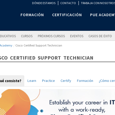
|
|
DÓNDE ESTAMOS
CONTACTO
TRABAJA CON NOSOTRO
FORMACIÓN
CERTIFICACIÓN
PUE ACADEM
DUCATIVOS
CURSOS
PRÓXIMOS CURSOS
EVENTOS
CASOS DE ÉXITO
 Academy
Cisco Certified Support Technician
SCO CERTIFIED SUPPORT TECHNICIAN
Learn
Practice
Certify
Formación
¿Cómo cert
ué consiste?