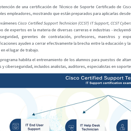
btención de una certificación de Técnico de Soporte Certificado de Cisco
bles empleadores, mostrando que están preparados para aplicarlas desde e
exámenes
Cisco Certified Support Technician (CCST) IT Support, CCST Cyber
po de expertos en la materia de diversas carreras e industrias - incluye
rseguridad, gerentes de contratación, profesores, maestros y exp
ficaciones ayuden a cerrar efectivamente la brecha entre la educación y l
 en el lugar de trabajo.
 programa habilita el entrenamiento de los alumnos para puestos de alt
 y ciberseguridad, incluidos analistas, auditores, especialistas en soporte