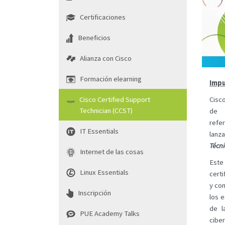
Certificaciones
Beneficios
Alianza con Cisco
Formación elearning
Impu
Cisco Certified Support
Cisc
Technician (CCST)
de I
refe
IT Essentials
lanz
Técni
Internet de las cosas
Est
Linux Essentials
certi
y con
Inscripción
los 
de l
PUE Academy Talks
cibe