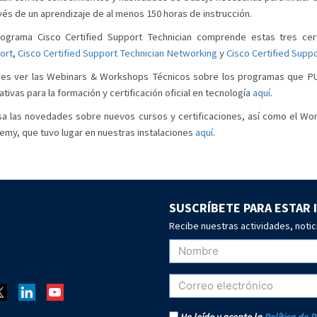
vés de un aprendizaje de al menos 150 horas de instrucción.
rograma Cisco Certified Support Technician comprende estas tres cert
ort
,
Cisco Certified Support Technician Networking
y
Cisco Certified Supp
es ver las Webinars & Workshops Técnicos sobre los programas que PUE
tivas para la formación y certificación oficial en tecnología
aquí
.
sa las novedades sobre nuevos cursos y certificaciones, así como el Wor
emy, que tuvo lugar en nuestras instalaciones
aquí
.
SUSCRÍBETE PARA ESTAR
Recibe nuestras actividades, notic
He leído y acepto la
Política de 