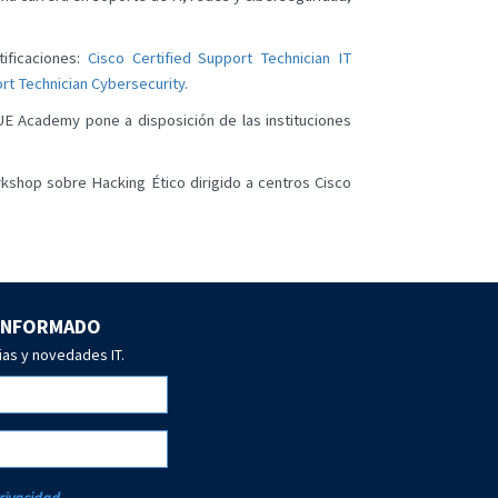
ificaciones:
Cisco Certified Support Technician IT
ort Technician Cybersecurity
.
 Academy pone a disposición de las instituciones
kshop sobre Hacking Ético dirigido a centros Cisco
 INFORMADO
ias y novedades IT.
Privacidad