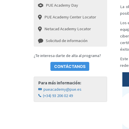
PUE Academy Day
La o
posi
PUE Academy Center Locator
Los 
Netacad Academy Locator
equi
cibe
Solicitud de información
certi
éxito
¿Te interesa darte de alta al programa?
Este
redes
CONTÁCTANOS
Para más información:
pueacademy@pue.es
(+34) 93 206 02 49