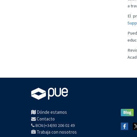
a tra
El p
Supp
Pued
educa
Revi
Acad
Dónde estamos
Contacto
BCN:(+34)93 206 02 49
Trabaja con nosotros