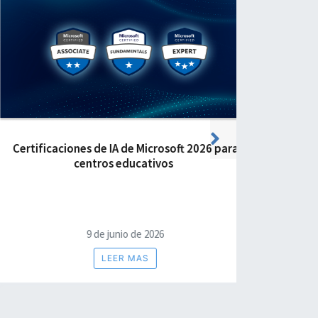
Next
rtificaciones de IA de Microsoft 2026 para
Cómo la cert
centros educativos
la formaci
9 de junio de 2026
LEER MAS