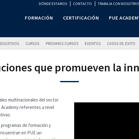
|
|
DÓNDE ESTAMOS
CONTACTO
TRABAJA CON NOSOTRO
FORMACIÓN
CERTIFICACIÓN
PUE ACADEM
DUCATIVOS
CURSOS
PRÓXIMOS CURSOS
EVENTOS
CASOS DE ÉXITO
ciones que promueven la inno
ales multinacionales del sector
s Academy referentes a nivel
tivas.
s programas de formación y
s, encuentran en PUE un