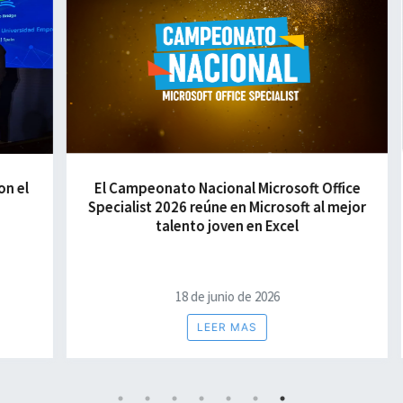
El Campeonato Nacional Microsoft Office
Ce
Specialist 2026 reúne en Microsoft al mejor
talento joven en Excel
18 de junio de 2026
LEER MAS
1
2
3
4
5
6
7