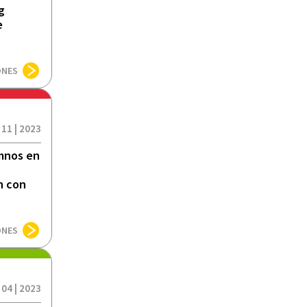
g
e
ONES
 11 | 2023
umnos en
n con
ONES
 04 | 2023