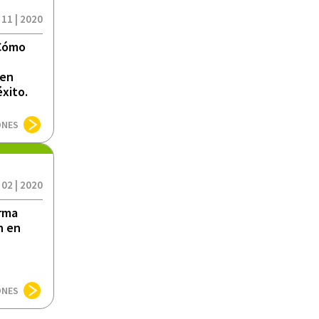
 11 | 2020
 Cómo
 en
éxito.
ONES
 02 | 2020
orma
n en
ONES