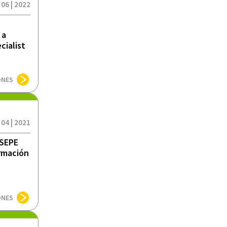
 06 | 2022
 a
cialist
ONES
 04 | 2021
 SEPE
ormación
ONES