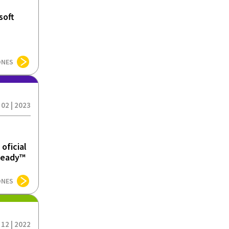
soft
ONES
 02 | 2023
oficial
Ready™
ONES
 12 | 2022