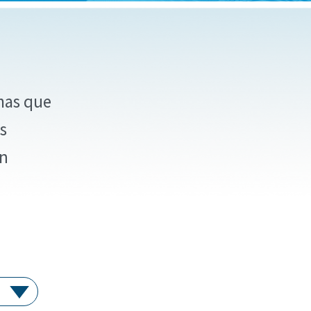
mas que
s
en