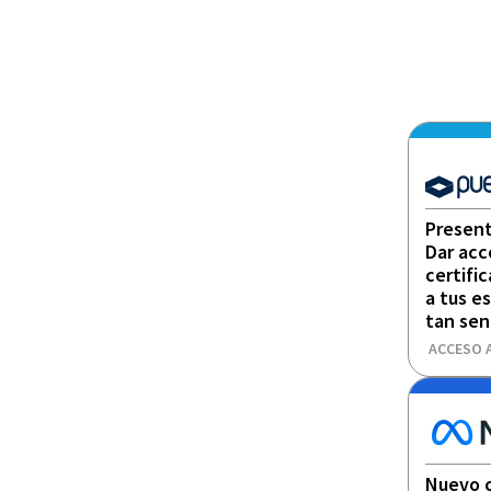
Present
Dar acc
certifi
a tus e
tan sen
ACCESO 
Nuevo c