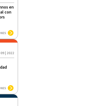
umnos en
al con
ors
ONES
 09 | 2022
idad
ONES