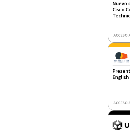
Nuevo c
Cisco C
Technic
ACCESO 
Present
English 
ACCESO 