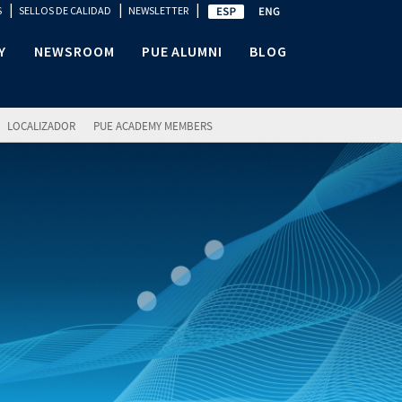
|
|
|
S
SELLOS DE CALIDAD
NEWSLETTER
Y
NEWSROOM
PUE ALUMNI
BLOG
LOCALIZADOR
PUE ACADEMY MEMBERS