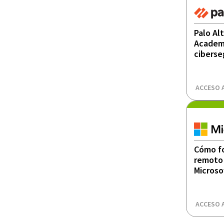
Palo Al
Academ
ciberse
ACCESO 
Cómo fo
remoto 
Microso
ACCESO 