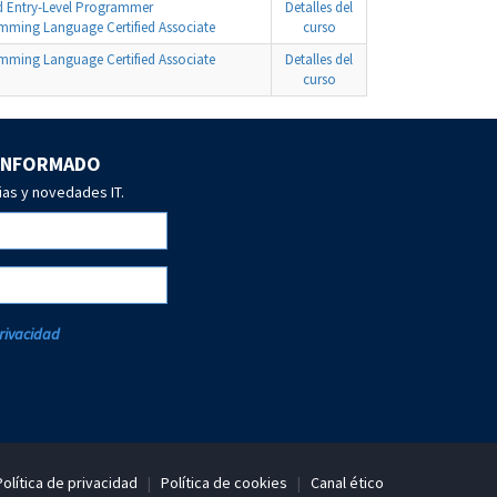
ed Entry-Level Programmer
Detalles del
mming Language Certified Associate
curso
mming Language Certified Associate
Detalles del
curso
 INFORMADO
ias y novedades IT.
Privacidad
Política de privacidad
|
Política de cookies
|
Canal ético