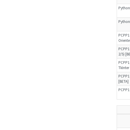
Python 
Python 
PCPP1 
Oriente
PCPP1 –
2/5) [B
PCPP1 
TkInter
PCPP1 
[BETA]
PCPP1 –