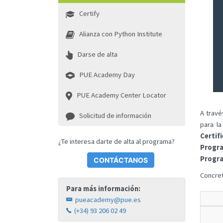
Certify
Alianza con Python Institute
Darse de alta
PUE Academy Day
PUE Academy Center Locator
A travé
Solicitud de información
para la
Certif
¿Te interesa darte de alta al programa?
Progra
Progr
CONTÁCTANOS
Concret
Para más información:
pueacademy@pue.es
(+34) 93 206 02 49