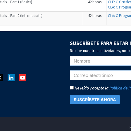
ials – Part 1 (Basics)
42 horas
CLE: C Certifi
CLA: C Progra
tials – Part 2 (Intermediate)
42 horas
CLA: C Progra
SUSCRÍBETE PARA ESTAR
Recibe nuestras actividades, notic
He leído y acepto la
Política de 
SUSCRÍBETE AHORA