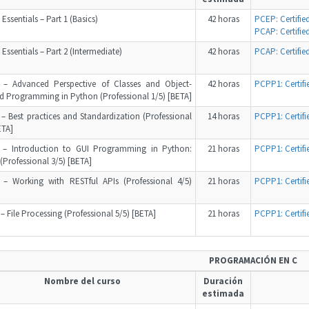
Essentials – Part 1 (Basics)
42 horas
PCEP: Certifi
PCAP: Certifi
Essentials – Part 2 (Intermediate)
42 horas
PCAP: Certifi
– Advanced Perspective of Classes and Object-
42 horas
PCPP1: Certif
d Programming in Python (Professional 1/5) [BETA]
 Best practices and Standardization (Professional
14 horas
PCPP1: Certif
ETA]
– Introduction to GUI Programming in Python:
21 horas
PCPP1: Certif
 (Professional 3/5) [BETA]
– Working with RESTful APIs (Professional 4/5)
21 horas
PCPP1: Certif
 File Processing (Professional 5/5) [BETA]
21 horas
PCPP1: Certif
PROGRAMACIÓN EN C
Nombre del curso
Duración
estimada