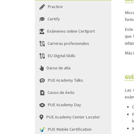
Practice
Micr
Certify
forma
Este 
Exámenes online Certiport
que 
adqui
Carreras profesionales
Más 
EU Digital Skills
Darse de alta
GUÍ
PUE Academy Talks
Las 
Casos de éxito
exáme
PUE Academy Day
O
P
PUE Academy Center Locator
l
I
PUE Mobile Certification