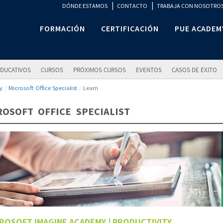
|
|
DÓNDE ESTAMOS
CONTACTO
TRABAJA CON NOSOTRO
FORMACIÓN
CERTIFICACIÓN
PUE ACADEM
DUCATIVOS
CURSOS
PRÓXIMOS CURSOS
EVENTOS
CASOS DE ÉXITO
y
Microsoft Office Specialist
Learn
ROSOFT OFFICE SPECIALIST
ROSOFT IMAGINE ACADEMY | PRODUCTIVITY