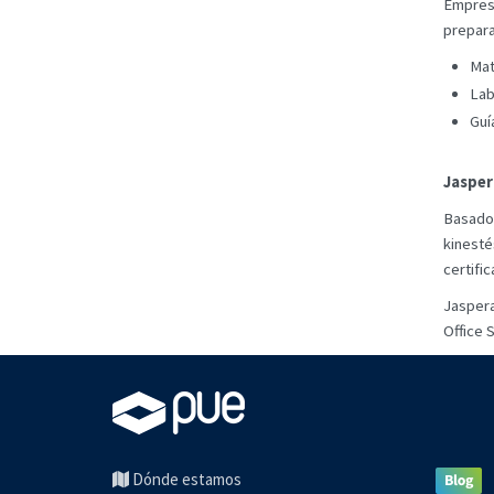
Empresa
prepara
Mat
Lab
Guí
Jasper
Basado 
kinest
certifi
Jaspera
Office 
Dónde estamos