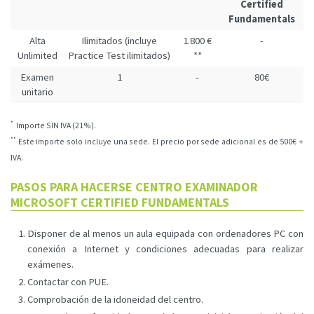
Certified
Fundamentals
Alta
Ilimitados (incluye
1.800 €
-
Unlimited
Practice Test ilimitados)
**
Examen
1
-
80€
unitario
*
Importe SIN IVA (21%).
**
Este importe solo incluye una sede. El precio por sede adicional es de 500€ +
IVA.
PASOS PARA HACERSE CENTRO EXAMINADOR
MICROSOFT CERTIFIED FUNDAMENTALS
Disponer de al menos un aula equipada con ordenadores PC con
conexión a Internet y condiciones adecuadas para realizar
exámenes.
Contactar con PUE.
Comprobación de la idoneidad del centro.