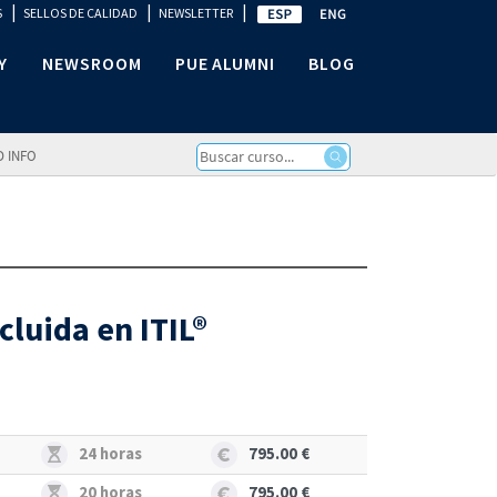
|
|
|
S
SELLOS DE CALIDAD
NEWSLETTER
Y
NEWSROOM
PUE ALUMNI
BLOG
D INFO
cluida en ITIL®
24 horas
795.00 €
20 horas
795.00 €