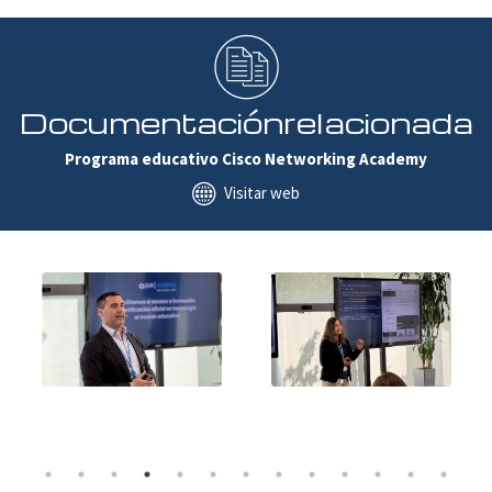
Documentación
relacionada
Programa educativo Cisco Networking Academy
Visitar web
1
2
3
4
5
6
7
8
9
10
11
12
13