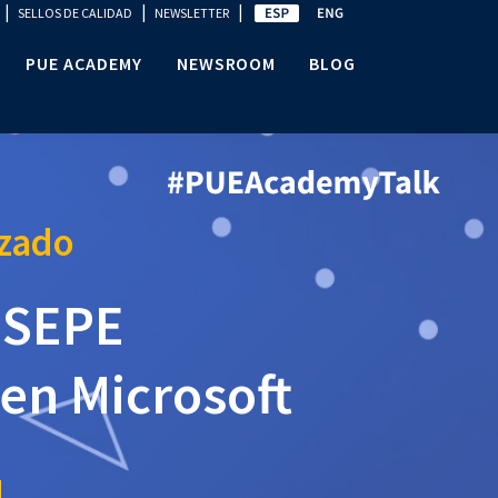
|
|
|
SELLOS DE CALIDAD
NEWSLETTER
PUE ACADEMY
NEWSROOM
BLOG
izado
 SEPE
 en Microsoft