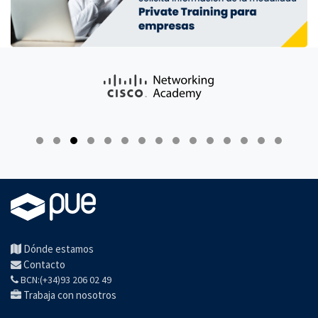
Dónde estamos
Contacto
BCN:(+34)93 206 02 49
Trabaja con nosotros