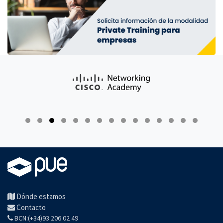
Dónde estamos
Contacto
BCN:(+34)93 206 02 49