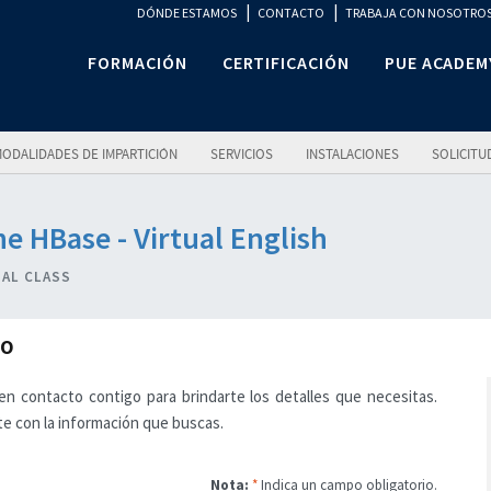
|
|
DÓNDE ESTAMOS
CONTACTO
TRABAJA CON NOSOTRO
FORMACIÓN
CERTIFICACIÓN
PUE ACADEM
ODALIDADES DE IMPARTICIÓN
SERVICIOS
INSTALACIONES
SOLICITU
e HBase - Virtual English
UAL CLASS
SO
n contacto contigo para brindarte los detalles que necesitas.
e con la información que buscas.
Nota:
*
Indica un campo obligatorio.