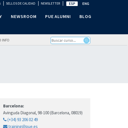
|
|
|
S
SELLOS DE CALIDAD
NEWSLETTER
Y
NEWSROOM
PUE ALUMNI
BLOG
D INFO
Barcelona:
Avinguda Diagonal, 98-100 (Barcelona, 08019)
(+34) 93 206 02 49
training@pue.es