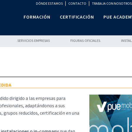
|
|
DÓNDE ESTAMOS
CONTACTO
TRABAJA CON NOSOTROS
FORMACIÓN
CERTIFICACIÓN
PUE ACADEM
SERVICIOS EMPRESAS
FIGURAS OFICIALES
INSTA
EDIDA
adido dirigido a las empresas para
profesionales, adaptándonos a sus
s, grupos reducidos, certificación en una
 instalaciones o in-company
que dan