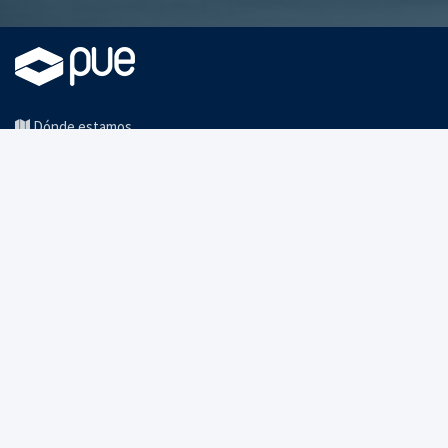
Dónde estamos
Contacto
BCN:(+34)93 206 02 49
Trabaja con nosotros
SUSCRÍBETE PARA ESTAR INFORMADO
Recibe nuestras actividades, noticias y novedades IT.