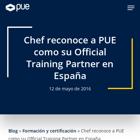
Skip
Men
to
main
content
Chef reconoce a PUE
como su Official
Training Partner en
España
12 de mayo de 2016
Blog
»
Formación y certificación
»
Chef reconoce a PUE
como su Official Training Partner en España