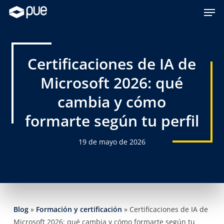
Skip
Men
to
main
content
Certificaciones de IA de
Microsoft 2026: qué
cambia y cómo
formarte según tu perfil
19 de mayo de 2026
Blog
»
Formación y certificación
»
Certificaciones de IA de
Microsoft 2026: qué cambia y cómo formarte según tu