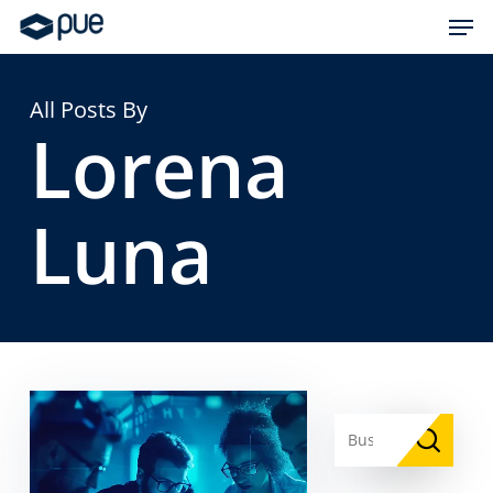
Skip
Men
to
main
content
All Posts By
Lorena
Luna