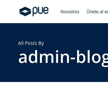
Skip
to
Nosotros
Únete al 
main
content
All Posts By
admin-blo