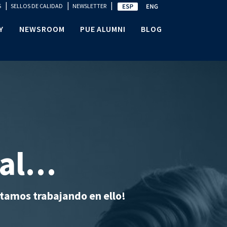
|
|
|
S
SELLOS DE CALIDAD
NEWSLETTER
Y
NEWSROOM
PUE ALUMNI
BLOG
mal…
tamos trabajando en ello!