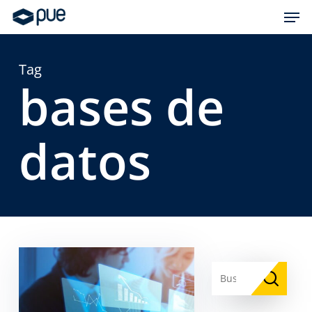
Skip
Men
to
main
content
Tag
bases de
datos