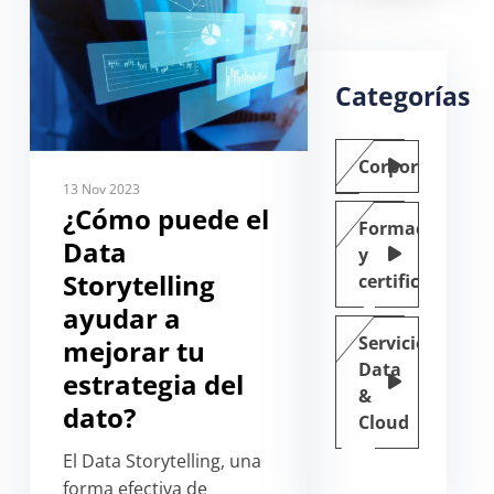
Categorías
Corporate
13 Nov 2023
¿Cómo puede el
Formación
Data
y
Storytelling
certificación
ayudar a
Servicios
mejorar tu
Data
estrategia del
&
dato?
Cloud
El Data Storytelling, una
forma efectiva de