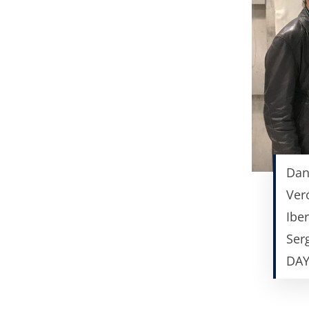
Dan
Ver
Ibe
Ser
DAY