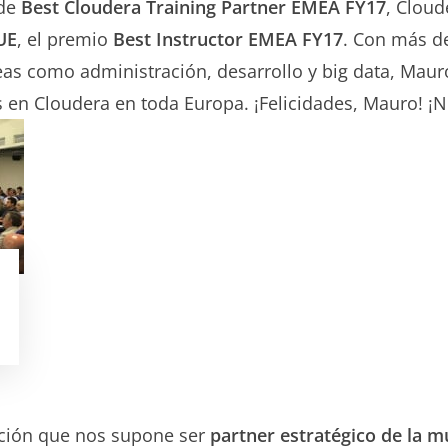
de
Best Cloudera Training
Partner EMEA FY17
, Clou
PUE
, el premio
Best Instructor EMEA FY17
. Con más d
reas como administración, desarrollo y big data, Mau
s en Cloudera en toda Europa. ¡Felicidades, Mauro! ¡N
o
cción que nos supone ser
partner estratégico de la m