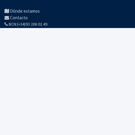
Dónde estamos
Contacto
BCN:(+34)93 206 02 49
Trabaja con nosotros
SUSCRÍBETE PARA ESTAR INFORMADO
Recibe nuestras actividades, noticias y novedades IT.
He leído y acepto la
Política de Privacidad
SUSCRÍBETE AHORA