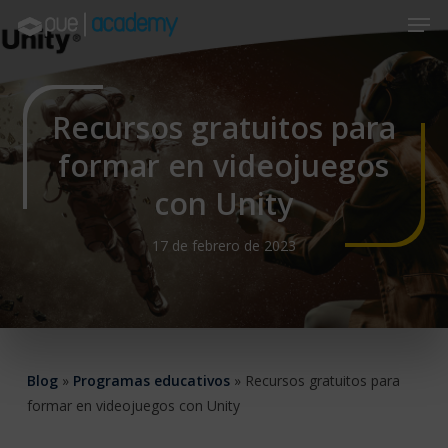
Skip
Men
to
main
Close
content
Menu
Recursos gratuitos para
formar en videojuegos
con Unity
17 de febrero de 2023
Blog
»
Programas educativos
»
Recursos gratuitos para
formar en videojuegos con Unity