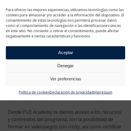
Otros materiales disponibles:
Para ofrecer las mejores experiencias, utilizamos tecnologías como las
cookies para almacenar y/o acceder a la información del dispositivo. El
Proyectos para principiantes:
Ruby’s Adventure: 2D
consentimiento de estas tecnologías nos permitirá procesar datos
como el comportamiento de navegación o las identificaciones únicas
Beginner
y
John Lemon’s Haunted Jaunt: 3D
en este sitio. No consentir o retirar el consentimiento, puede afectar
Beginner
.
negativamente a ciertas características y funciones.
PUE Academy gestiona e implementa
Aceptar
el programa Unity Academy para
Denegar
instituciones académicas
Ver preferencias
El programa Unity Academy es de aplicación en
cualquier ámbito y nivel académico: FP, Formación
Política de cookies
Declaración de privacidad
Impressum
para el Empleo y formación en el ámbito privado.
Desde PUE Academy te damos acceso a los recursos
y contenidos del programa, con la posibilidad de
formar en videojuegos con Unity, así como certificar