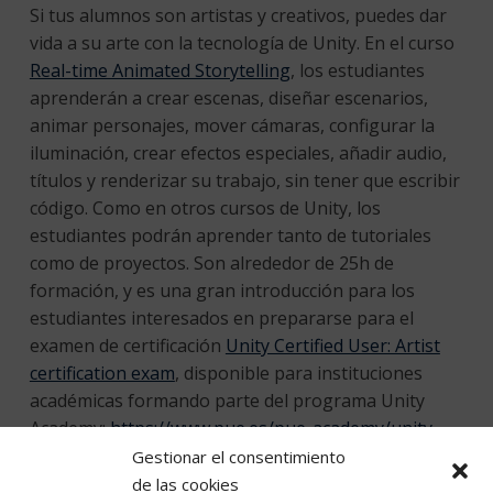
Si tus alumnos son artistas y creativos, puedes dar
vida a su arte con la tecnología de Unity. En el curso
Real-time Animated Storytelling
, los estudiantes
aprenderán a crear escenas, diseñar escenarios,
animar personajes, mover cámaras, configurar la
iluminación, crear efectos especiales, añadir audio,
títulos y renderizar su trabajo, sin tener que escribir
código. Como en otros cursos de Unity, los
estudiantes podrán aprender tanto de tutoriales
como de proyectos. Son alrededor de 25h de
formación, y es una gran introducción para los
estudiantes interesados en prepararse para el
examen de certificación
Unity Certified User: Artist
certification exam
, disponible para instituciones
académicas formando parte del programa Unity
Academy:
https://www.pue.es/pue-academy/unity-
certified-user/certificaciones
Gestionar el consentimiento
de las cookies