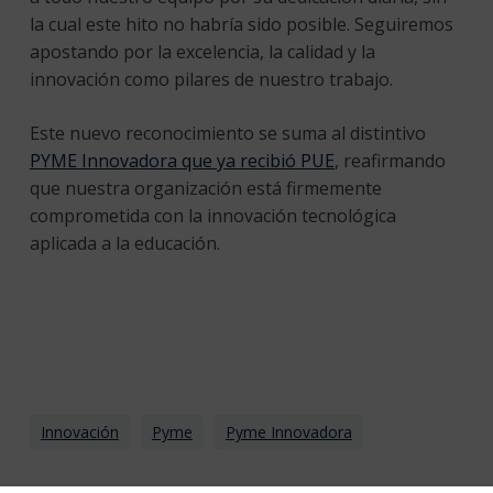
la cual este hito no habría sido posible. Seguiremos
apostando por la excelencia, la calidad y la
innovación como pilares de nuestro trabajo.
Este nuevo reconocimiento se suma al distintivo
PYME Innovadora que ya recibió PUE
, reafirmando
que nuestra organización está firmemente
comprometida con la innovación tecnológica
aplicada a la educación.
Innovación
Pyme
Pyme Innovadora