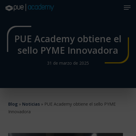
Skip
Men
to
main
Close
content
Menu
PUE Academy obtiene el
sello PYME Innovadora
31 de marzo de 2025
Blog
»
Noticias
»
PUE Academy obtiene el sello PYME
Innovadora