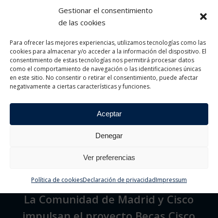
Gestionar el consentimiento
de las cookies
Para ofrecer las mejores experiencias, utilizamos tecnologías como las
cookies para almacenar y/o acceder a la información del dispositivo. El
Entrada anterior
consentimiento de estas tecnologías nos permitirá procesar datos
como el comportamiento de navegación o las identificaciones únicas
Éxito en la 1ª edición del
en este sitio. No consentir o retirar el consentimiento, puede afectar
negativamente a ciertas características y funciones.
Campeonato Nacional Microsoft
Office Specialist (MOS) de PUE
Aceptar
Academy
Denegar
Ver preferencias
Siguiente entrada
Política de cookies
Declaración de privacidad
Impressum
La Comunidad de Madrid y Cisco
impulsan el proyecto Becas Cisco