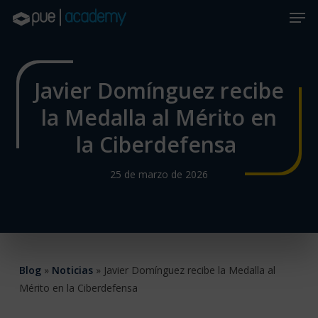
Skip
Men
to
main
Close
content
Menu
Javier Domínguez recibe
la Medalla al Mérito en
la Ciberdefensa
25 de marzo de 2026
Blog
»
Noticias
»
Javier Domínguez recibe la Medalla al
Mérito en la Ciberdefensa