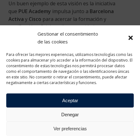
Un buen ejemplo de esta visión es la iniciativa
que
PUE Academy
impulsa junto a
Barcelona
Activa
y
Cisco
para acercar la formación y
certificación oficial en ciberseguridad a personas
Gestionar el consentimiento
que buscan mejorar su empleabilidad en uno de los
de las cookies
ámbitos con mayor proyección del sector
tecnológico.
Para ofrecer las mejores experiencias, utilizamos tecnologías como las
cookies para almacenar y/o acceder a la información del dispositivo. El
Este caso de éxito fue presentado en
consentimiento de estas tecnologías nos permitirá procesar datos
como el comportamiento de navegación o las identificaciones únicas
el
PUE Academy Day 2026
,
en la
en este sitio. No consentir o retirar el consentimiento, puede afectar
sesión
“Ciberseguridad con
negativamente a ciertas características y funciones.
Cisco: from Zero to Hero”
, y refleja muy bien el valor
de la colaboración entre
educación, administración
Aceptar
pública y empresa
.
Denegar
La iniciativa
ha
Ver preferencias
reunido
más