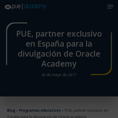
Skip
Men
to
main
Close
content
Menu
PUE, partner exclusivo
en España para la
divulgación de Oracle
Academy
26 de mayo de 2017
Blog
»
Programas educativos
»
PUE, partner exclusivo en
España para la divulgación de Oracle Academy