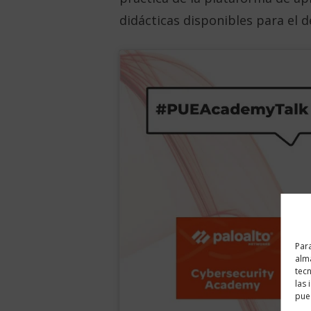
didácticas disponibles para el d
Para
alma
tec
las 
pued