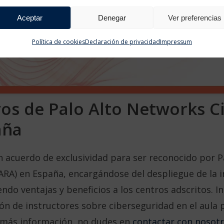
Aceptar
Denegar
Ver preferencias
Política de cookies
Declaración de privacidad
Impressum
vos de Palo Alto Networks C
aña
n acuerdo de exclusividad para ser reconocido por 
RA) en España, encargándose del despliegue de la i
endo ventajas y beneficios a los centros adscritos. I
ón de instructores sobre ciberseguridad en el aula 
 más información, no dudes en
contactar con nosot