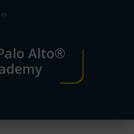
ES
Palo Alto®
cademy