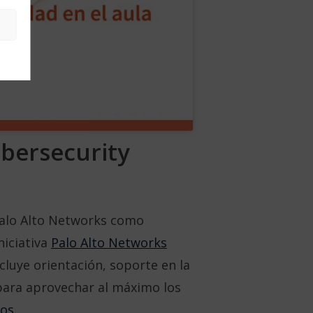
ibersecurity
Palo Alto Networks como
niciativa
Palo Alto Networks
ncluye orientación, soporte en la
para aprovechar al máximo los
ros
.