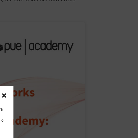
ra
 o