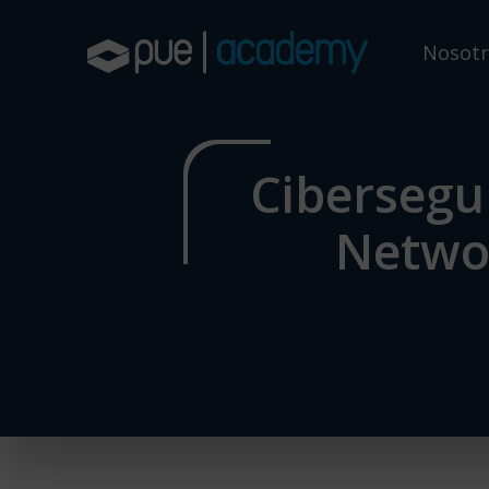
Skip
to
Nosotr
main
content
Cibersegu
Netwo