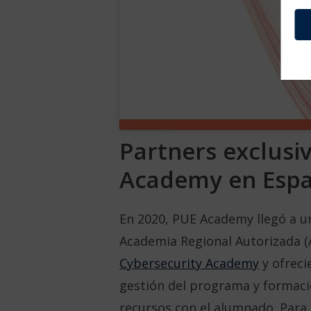
Partners exclusi
Academy en Esp
En 2020, PUE Academy llegó a u
Academia Regional Autorizada (A
Cybersecurity Academy
y ofreci
gestión del programa y formaci
recursos con el alumnado. Para