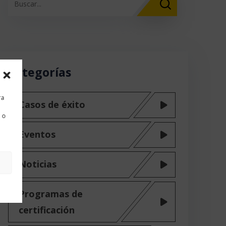
Categorías
ra
Casos de éxito
 o
Eventos
Noticias
Programas de
certificación