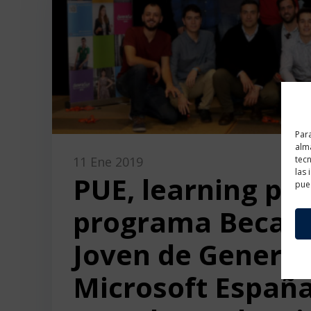
Para
alma
tec
11 Ene 2019
las 
PUE, learning par
pued
programa Becas 
Joven de Generat
Microsoft España