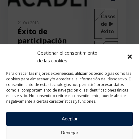
Casos
21 Oct 2013
de
Éxito de
éxito
participación
en las primeras
Eventos
Gestionar el consentimiento
videoconferencias
de las cookies
Noticias
técnicas en
Para ofrecer las mejores experiencias, utilizamos tecnologías como las
virtualización
cookies para almacenar y/o acceder a la información del dispositivo. El
Programas
consentimiento de estas tecnologías nos permitirá procesar datos
VMware
como el comportamiento de navegación o las identificaciones únicas
de
en este sitio. No consentir o retirar el consentimiento, puede afectar
certificación
En nuestro continuo
negativamente a ciertas características y funciones.
empeño por acercar las
tecnologías más
Programas
Aceptar
demandadas en el sector
educativos
TIC al mundo de la
Denegar
formación reglada, PUE,