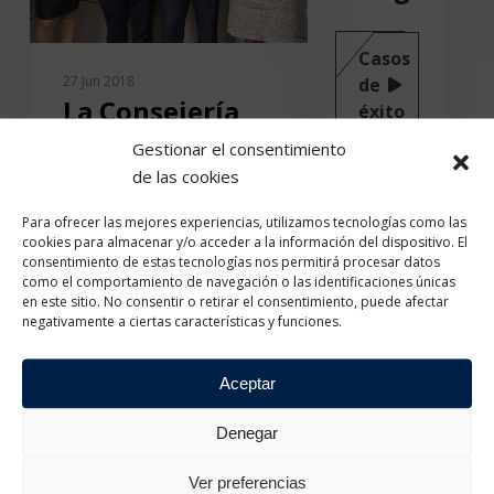
Casos
27 Jun 2018
de
La Consejería
éxito
de Educación de
Gestionar el consentimiento
Madrid, Cisco y
Eventos
de las cookies
PUE firman un
Para ofrecer las mejores experiencias, utilizamos tecnologías como las
Noticias
acuerdo para la
cookies para almacenar y/o acceder a la información del dispositivo. El
consentimiento de estas tecnologías nos permitirá procesar datos
formación de
como el comportamiento de navegación o las identificaciones únicas
Programas
en este sitio. No consentir o retirar el consentimiento, puede afectar
profesores y
negativamente a ciertas características y funciones.
de
alumnos en TIC
certificación
Aceptar
Cisco y la Dirección
Programas
General de Becas y
Denegar
educativos
Ayudas al Estudio de la
Consejería de Educación
Ver preferencias