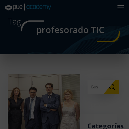
Skip
Men
to
main
Close
Tag
content
Menu
profesorado TIC
Categorías