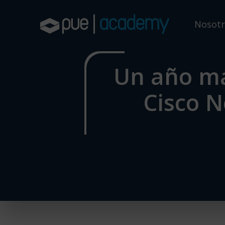
Skip
to
Nosotr
main
content
Un año m
Cisco 