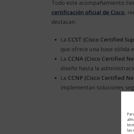
Todo este acompañamiento tien
certificación oficial de Cisco
,
rec
destacan:
La
CCST (Cisco Certified Su
que ofrece una base sólida e
La
CCNA (Cisco Certified Ne
diseño hasta la administrac
La
CCNP (Cisco Certified Ne
implementan soluciones seg
Para
alma
tec
las 