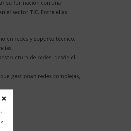
ar su formación con una
n el sector TIC. Entre ellas
ino en redes y soporte técnico,
ncias.
aestructura de redes, desde el
s que gestionan redes complejas,
ra
 o