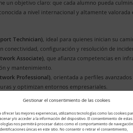
e un objetivo claro: que cada alumno pueda culmin
onocida a nivel internacional y altamente valorada e
pport Technician)
, ideal para quienes inician su cam
n conectividad, configuración y resolución de incide
twork Associate)
, que afianza competencias en infr
ión y mantenimiento.
twork Professional)
, orientada a perfiles avanzado
uras y optimizan entornos empresariales.
Gestionar el consentimiento de las cookies
 ofrecer las mejores experiencias, utilizamos tecnologías como las cookies pa
cenar y/o acceder a la información del dispositivo. El consentimiento de estas
nologías nos permitirá procesar datos como el comportamiento de navegación
identificaciones únicas en este sitio. No consentir o retirar el consentimiento,