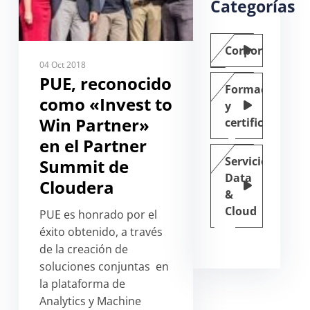
Categorías
Corporate
04 Oct 2018
PUE, reconocido
Formación
como «Invest to
y
Win Partner»
certificación
en el Partner
Servicios
Summit de
Data
Cloudera
&
Cloud
PUE es honrado por el
éxito obtenido, a través
de la creación de
soluciones conjuntas en
la plataforma de
Analytics y Machine