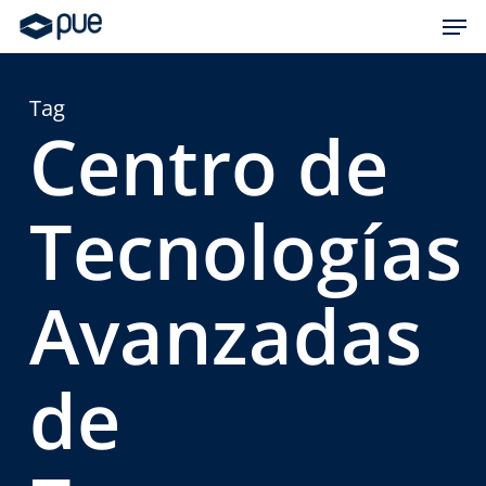
Skip
Men
to
main
content
Tag
Centro de
Tecnologías
Avanzadas
de