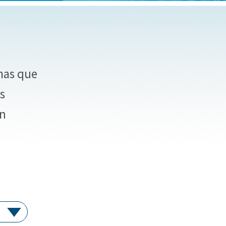
mas que
s
en