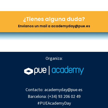
¿Tienes alguna duda?
Envíanos un mail a academyday@pue.es
Organiza:
Contacto:
academyday@pue.es
Barcelona:
(+34) 93 206 02 49
#PUEAcademyDay