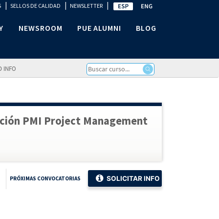
|
|
|
S
SELLOS DE CALIDAD
NEWSLETTER
Y
NEWSROOM
PUE ALUMNI
BLOG
D INFO
icación PMI Project Management
SOLICITAR INFO
PRÓXIMAS CONVOCATORIAS