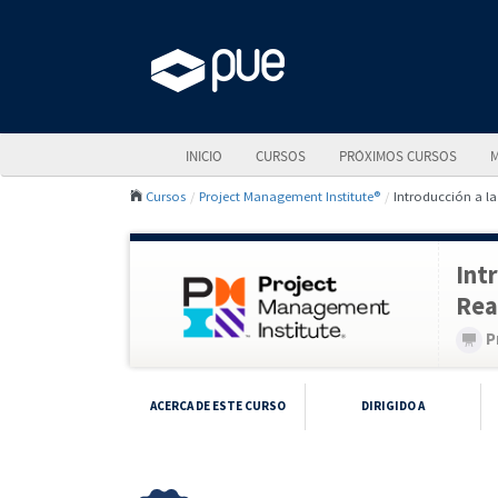
INICIO
CURSOS
PRÓXIMOS CURSOS
M
Cursos
Project Management Institute®
Introducción a la
Int
Rea
P
ACERCA DE ESTE CURSO
DIRIGIDO A