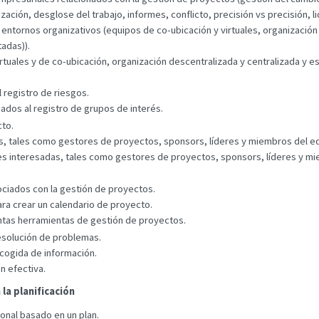
zación, desglose del trabajo, informes, conflicto, precisión vs precisión, l
es entornos organizativos (equipos de co-ubicación y virtuales, organizació
tadas)).
rtuales y de co-ubicación, organización descentralizada y centralizada y es
 registro de riesgos.
iados al registro de grupos de interés.
cto.
das, tales como gestores de proyectos, sponsors, líderes y miembros del eq
tes interesadas, tales como gestores de proyectos, sponsors, líderes y mi
sociados con la gestión de proyectos.
para crear un calendario de proyecto.
tintas herramientas de gestión de proyectos.
resolución de problemas.
cogida de información.
n efectiva.
la planificación
nal basado en un plan.