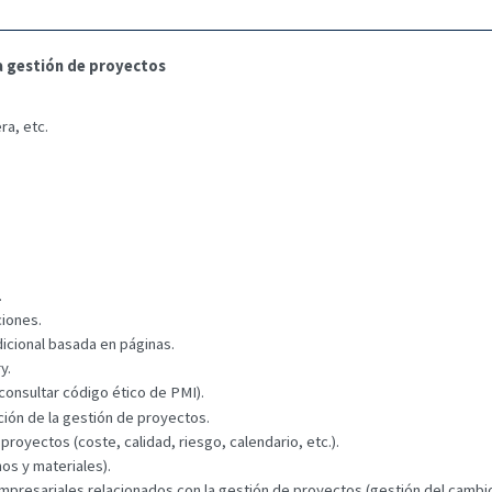
a gestión de proyectos
ra, etc.
.
ciones.
adicional basada en páginas.
y.
(consultar código ético de PMI).
ación de la gestión de proyectos.
proyectos (coste, calidad, riesgo, calendario, etc.).
os y materiales).
mpresariales relacionados con la gestión de proyectos (gestión del cambi