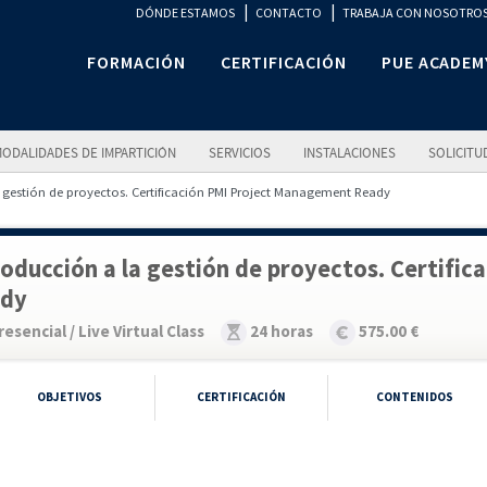
|
|
DÓNDE ESTAMOS
CONTACTO
TRABAJA CON NOSOTRO
FORMACIÓN
CERTIFICACIÓN
PUE ACADEM
ODALIDADES DE IMPARTICIÓN
SERVICIOS
INSTALACIONES
SOLICITU
 gestión de proyectos. Certificación PMI Project Management Ready
roducción a la gestión de proyectos. Certif
dy
resencial / Live Virtual Class
24 horas
575.00 €
OBJETIVOS
CERTIFICACIÓN
CONTENIDOS