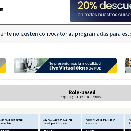
mni
ente no existen convocatorias programadas para esto