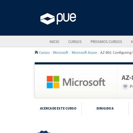
INICIO
CURSOS
PRÓXIMOS CURSOS
M
Cursos
Microsoft
Microsoft Azure
AZ-801: Configuring
AZ-
P
ACERCA DE ESTE CURSO
DIRIGIDO A