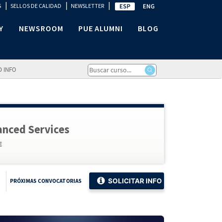
|
|
|
S
SELLOS DE CALIDAD
NEWSLETTER
Y
NEWSROOM
PUE ALUMNI
BLOG
D INFO
anced Services
€
SOLICITAR INFO
PRÓXIMAS CONVOCATORIAS