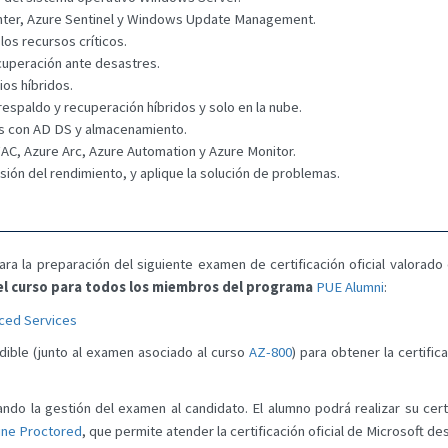
Center, Azure Sentinel y Windows Update Management.
los recursos críticos.
ecuperación ante desastres.
os híbridos.
respaldo y recuperación híbridos y solo en la nube.
as con AD DS y almacenamiento.
WAC, Azure Arc, Azure Automation y Azure Monitor.
isión del rendimiento, y aplique la solución de problemas.
a la preparación del siguiente examen de certificación oficial valorado e
 del curso para todos los miembros del programa
PUE Alumni
:
ced Services
dible (junto al examen asociado al curso
AZ-800
) para obtener la certific
ando la gestión del examen al candidato. El alumno podrá realizar su cert
ine Proctored
, que permite atender la certificación oficial de Microsoft d