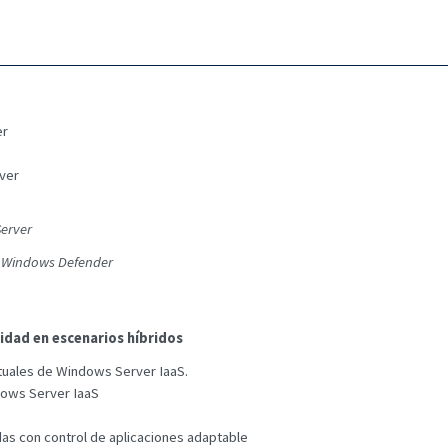
er
ver
Server
de Windows Defender
idad en escenarios híbridos
tuales de Windows Server IaaS.
ndows Server IaaS
das con control de aplicaciones adaptable