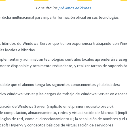
Consulta las
próximas ediciones
 dicha multinacional para impartir formación oficial en sus tecnologías.
es híbridos de Windows Server que tienen experiencia trabajando con Wi
s locales e híbridas.
lementan y administran tecnologías centrales locales aprenderán a asegu
altamente disponible y totalmente redundante, y realizar tareas de supervisi
able que el alumno tenga los siguientes conocimientos y habilidades:
ativo Windows Server y las cargas de trabajo de Windows Server en escena
ación de Windows Server (implícito en el primer requisito previo).
e computación, almacenamiento, redes y virtualización de Microsoft (implíci
ologías de red, como el direccionamiento IP, la resolución de nombres y e
soft Hyper-V y conceptos básicos de virtualización de servidores