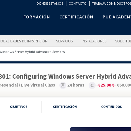
|
|
DÓNDE ESTAMOS
CONTACTO
TRABAJA CON NOSOTRO
FORMACIÓN
CERTIFICACIÓN
PUE ACADEM
ODALIDADES DE IMPARTICIÓN
SERVICIOS
INSTALACIONES
SOLICITU
 Windows Server Hybrid Advanced Services
801: Configuring Windows Server Hybrid Adv
resencial / Live Virtual Class
24 horas
825.00 €
660.00
OBJETIVOS
CERTIFICACIÓN
CONTENIDOS