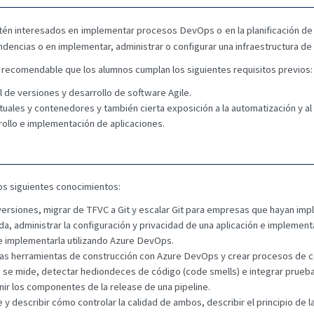
stén interesados en implementar procesos DevOps o en la planificación d
encias o en implementar, administrar o configurar una infraestructura de 
 recomendable que los alumnos cumplan los siguientes requisitos previos:
de versiones y desarrollo de software Agile.
uales y contenedores y también cierta exposición a la automatización y al 
ollo e implementación de aplicaciones.
los siguientes conocimientos:
e versiones, migrar de TFVC a Git y escalar Git para empresas que hayan 
da, administrar la configuración y privacidad de una aplicación e implemen
 e implementarla utilizando Azure DevOps.
otras herramientas de construcción con Azure DevOps y crear procesos de c
mo se mide, detectar hediondeces de código (code smells) e integrar prueb
nir los componentes de la release de una pipeline.
 y describir cómo controlar la calidad de ambos, describir el principio de l