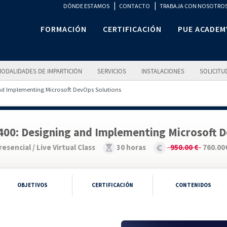
|
|
DÓNDE ESTAMOS
CONTACTO
TRABAJA CON NOSOTRO
FORMACIÓN
CERTIFICACIÓN
PUE ACADEM
ODALIDADES DE IMPARTICIÓN
SERVICIOS
INSTALACIONES
SOLICITU
nd Implementing Microsoft DevOps Solutions
400: Designing and Implementing Microsoft D
resencial / Live Virtual Class
30 horas
950.00 €
760.00
OBJETIVOS
CERTIFICACIÓN
CONTENIDOS