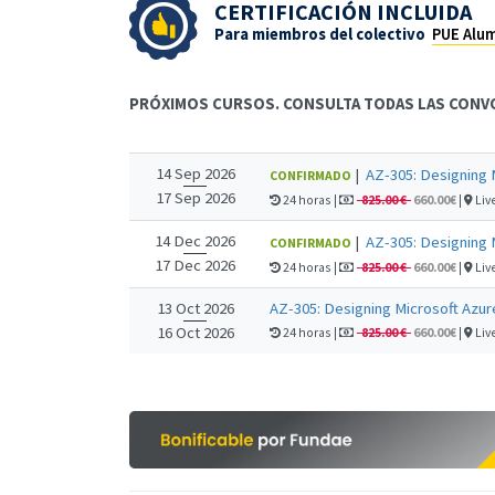
CERTIFICACIÓN INCLUIDA
Para miembros del colectivo
PUE Alu
PRÓXIMOS CURSOS. CONSULTA TODAS LAS CONV
14 Sep 2026
|
AZ-305: Designing M
CONFIRMADO
17 Sep 2026
24 horas |
825.00 €
660.00€
|
Live
14 Dec 2026
|
AZ-305: Designing M
CONFIRMADO
17 Dec 2026
24 horas |
825.00 €
660.00€
|
Live
13 Oct 2026
AZ-305: Designing Microsoft Azure
16 Oct 2026
24 horas |
825.00 €
660.00€
|
Live