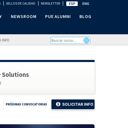
|
|
|
S
SELLOS DE CALIDAD
NEWSLETTER
Y
NEWSROOM
PUE ALUMNI
BLOG
D INFO
 Solutions
€
SOLICITAR INFO
PRÓXIMAS CONVOCATORIAS