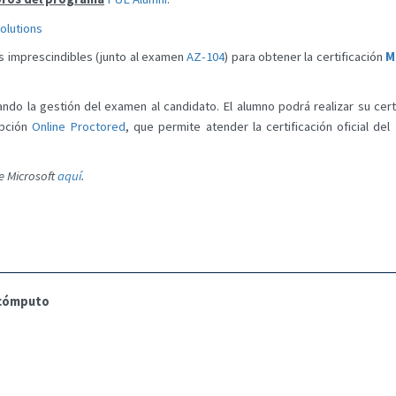
olutions
s imprescindibles (junto al examen
AZ-104
) para obtener la certificación
M
ando la gestión del examen al candidato. El alumno podrá realizar su cert
opción
Online Proctored
, que permite atender la certificación oficial de
e Microsoft
aquí
.
 cómputo