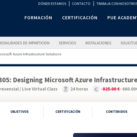
|
|
DÓNDE ESTAMOS
CONTACTO
TRABAJA CON NOSOTRO
FORMACIÓN
CERTIFICACIÓN
PUE ACADEM
ODALIDADES DE IMPARTICIÓN
SERVICIOS
INSTALACIONES
SOLICITU
crosoft Azure Infrastructure Solutions
305: Designing Microsoft Azure Infrastructure
resencial / Live Virtual Class
24 horas
825.00 €
660.00
OBJETIVOS
CERTIFICACIÓN
CONTENIDOS