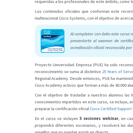
requeridas a los profesionales de este ámbito, como t
Los contenidos oficiales que conforman este recorr
multinacional Cisco Systems, con el objetivo de acercar
Al completar con éxito este curso 
presentarte al examen de certifi
acreditación oficial reconocida por 
Proyecto Universidad Empresa (PUE) ha sido recon
reconocimiento se suma al distintivo
25 Years of Ser
Regional Academy. Desde entonces, PUE ha manteni
Cisco Academy activos que forman a más de 40.000 alum
Con el objetivo de trasladar a nuestros alumnos las 
conocimientos impartidos en este curso, se incluye, en
preparar la certificación oficial
Cisco Certified Support
En el curso se incluyen
5 sesiones webinar
, en ca
propondrá diferentes escenarios, y resolverá las du
aquellos que no puedan asistir en directo.