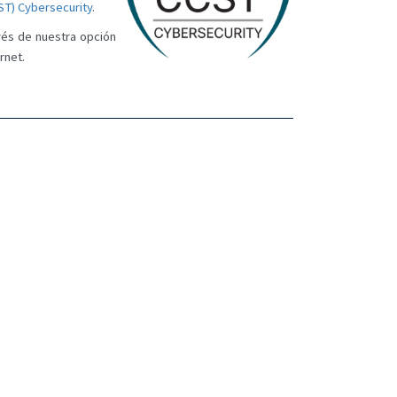
ST) Cybersecurity
.
avés de nuestra opción
rnet.