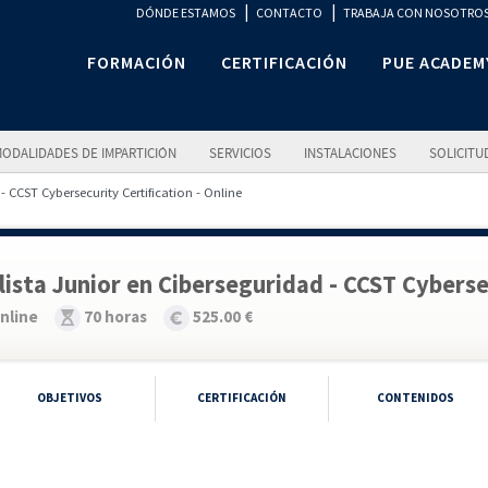
|
|
DÓNDE ESTAMOS
CONTACTO
TRABAJA CON NOSOTRO
FORMACIÓN
CERTIFICACIÓN
PUE ACADEM
ODALIDADES DE IMPARTICIÓN
SERVICIOS
INSTALACIONES
SOLICITU
- CCST Cybersecurity Certification - Online
lista Junior en Ciberseguridad - CCST Cybersec
nline
70 horas
525.00 €
OBJETIVOS
CERTIFICACIÓN
CONTENIDOS