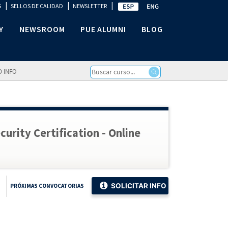
|
|
|
S
SELLOS DE CALIDAD
NEWSLETTER
Y
NEWSROOM
PUE ALUMNI
BLOG
D INFO
urity Certification - Online
SOLICITAR INFO
PRÓXIMAS CONVOCATORIAS