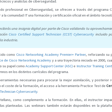
écnicos y analistas de ciberseguridad.
ido profesional en Ciberseguridad, se ofrecen a través del programa
 a la comunidad IT una formación y certificación oficial en el ámbito tecno
recibirás una insignia digital por parte de Cisco validando tu aprovecham
cación
Cisco Certified Support Technician (CCST) Cybersecurity
incluido p
la industria.
ocido como
Cisco Networking Academy Premier+ Partner
, reforzando su 
vice de Cisco Networking Academy
y a una trayectoria iniciada en 2000, 
do su papel como
Academy Support Center (ASC)
e
Instructor Training Cent
nos en los distintos currículos del programa.
herramientas necesarias para procurar la mejor asimilación, y posterior 
 el coste de la formación, el acceso a la herramienta Practice Test de
Ce
 Technician Cybersecurity
.
stellano, como complemento a la formación. En ellas, el instructor impa
das planteadas. Las webinars también estarán disponibles en la platafo